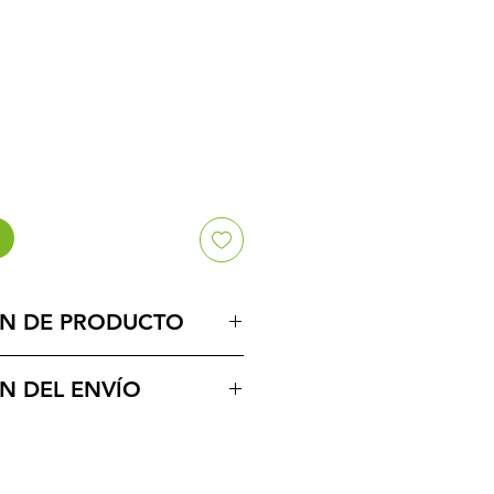
N DE PRODUCTO
 organica. Es un producto
N DEL ENVÍO
ado.
ía o por correos de Costa Rica
al.