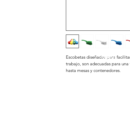
Promark.
Menú
Escobetas diseñadas para facilita
trabajo, son adecuadas para una 
hasta mesas y contenedores.
¿Necesitas ayuda?
Cepillería Prof
Contáctanos a nuestro
Corazzi
Whatsapp o llámanos al
ProClean
2215-4400 Ext 115
Purell
Promax
Tork