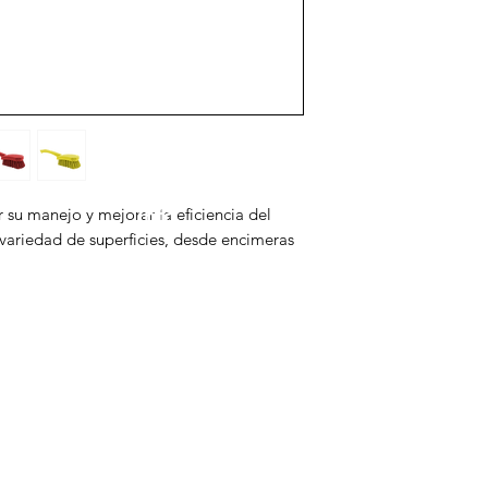
Info
Mi 
r su manejo y mejorar la eficiencia del
variedad de superficies, desde encimeras
esional
Atención al cliente
Favor
Ubicaciones
Mis 