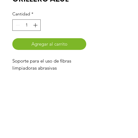
Cantidad
*
Agregar al carrito
Soporte para el uso de fibras
limpiadoras abrasivas
Promark.
¿Necesitas ayuda?
Contáctanos a nuestro Whatsapp
o llámanos al