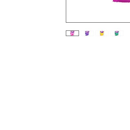
Promark.
Menú
¿Necesitas ayuda?
Cepillería Prof
Contáctanos a nuestro
Corazzi
Whatsapp o llámanos al
ProClean
2215-4400 Ext 115
Purell
Promax
Tork
Spartan Chemi
Wiese