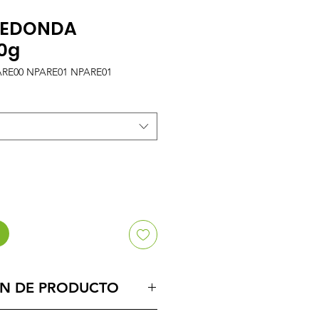
 REDONDA
0g
ARE00 NPARE01 NPARE01
N DE PRODUCTO
y su forma circular le permite