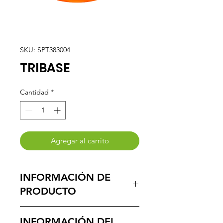
SKU: SPT383004
TRIBASE
Cantidad
*
Agregar al carrito
INFORMACIÓN DE
PRODUCTO
Limpiador biodegradable multiuso
INFORMACIÓN DEL
a base de soya, maíz y girasol.